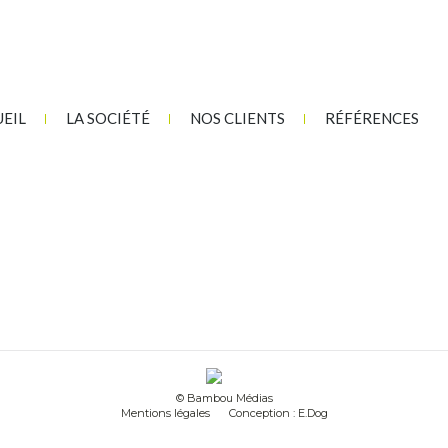
EIL
LA SOCIÉTÉ
NOS CLIENTS
RÉFÉRENCES
© Bambou Médias
Mentions légales
Conception : E.Dog